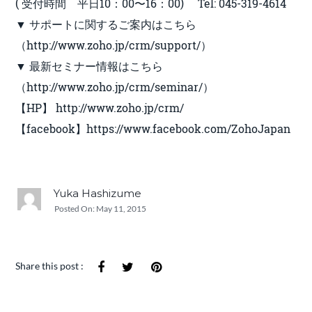
( 受付時間 平日10：00〜16：00) Tel: 045-319-4614
▼ サポートに関するご案内はこちら
（http://www.zoho.jp/crm/support/）
▼ 最新セミナー情報はこちら
（http://www.zoho.jp/crm/seminar/）
【HP】 http://www.zoho.jp/crm/
【facebook】https://www.facebook.com/ZohoJapan
Yuka Hashizume
Posted On:
May 11, 2015
Share this post :