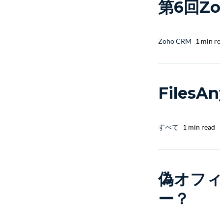
第6回Z
Zoho CRM
1 min r
FilesA
すべて
1 min read
偽オフィ
ー？