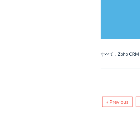
すべて
,
Zoho CRM
« Previous