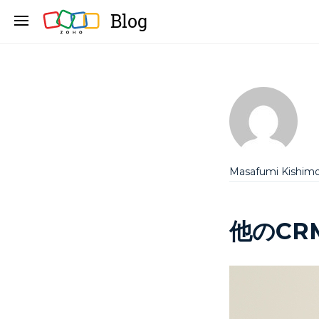
Blog
Masafumi Kishim
他のCR