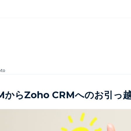
oto
MからZoho CRMへのお引っ