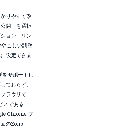
わかりやすく改
み
公開
」を選択
プション」リン
ややこしい調整
単に設定できま
ラウザをサポート
し
応しておらず、
 ブラウザで
ービスである
 Chrome ブ
回のZoho