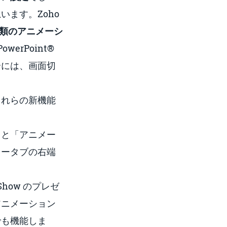
ます。Zoho
種類のアニメーシ
PowerPoint
®
合には、画面切
これらの新機能
」と「アニメー
ュータブ
の右端
how のプレゼ
アニメーション
でも機能しま