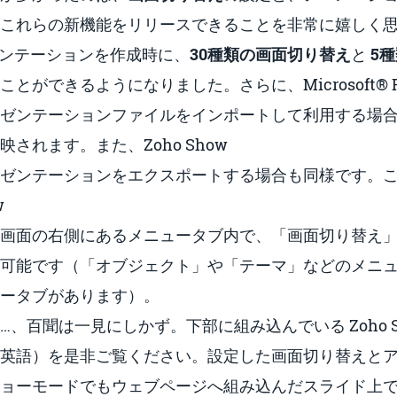
これらの新機能をリリースできることを非常に嬉しく思い
レゼンテーションを作成時に、
30種類の画面切り替え
と
5
ことができるようになりました。さらに、Microsoft
®
ゼンテーションファイルをインポートして利用する場
されます。また、Zoho Show
ゼンテーションをエクスポートする場合も同様です。
w
画面の右側にあるメニュータブ内で、「画面切り替え
可能です（
「オブジェクト」や「テーマ」などのメニ
ータブがあります）
。
、百聞は一見にしかず。下部に組み込んでいる Zoho S
英語）を是非ご覧ください。設定した画面切り替えと
ョーモードでもウェブページへ組み込んだスライド上