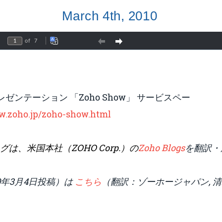
ゼンテーション 「Zoho Show」 サービスペー
w.zoho.jp/zoho-show.html
は、米国本社（ZOHO Corp.）の
Zoho Blogs
を翻訳・
0年3月4日投稿）は
こちら
（翻訳：ゾーホージャパン, 