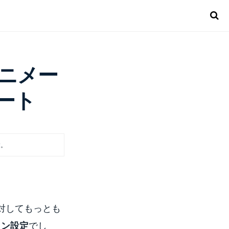
アニメー
ポート
す。
対してもっとも
ョン設定
でし