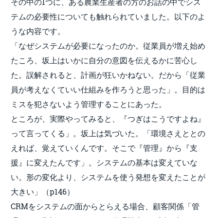
その中の1つに、ある農業生産者の方のお話の中でシス
テムの必要性についても触れられていました。以下のよ
うな内容です。
「なぜシステムが必要になったのか。従業員が増え始め
たころ、坂上はいかに自分の意図を伝えるかに苦心し
た。誤解されると、計画が狂いかねない。だから「従業
員が考えなくていい仕組みを作ろうと思った」。目的は
ミスを犯さないよう管理することにあった。
ところが、実際やってみると、『つぎはこうですよね』
って言ってくる」。坂上は気づいた。「環境さえととの
えれば、覚えていくんです。そこで『管理』から『支
援』に変えたんです」。システムの基本は変えていな
い。形の変化より、システムを使う発想を変えたことが
大きい」（p146）
CRMをシステムの面からとらえる場合、顧客関係「管