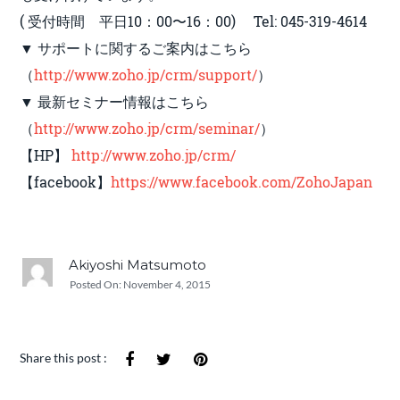
( 受付時間 平日10：00〜16：00) Tel: 045-319-4614
▼ サポートに関するご案内はこちら
（
http://www.zoho.jp/crm/support/
）
▼ 最新セミナー情報はこちら
（
http://www.zoho.jp/crm/seminar/
）
【HP】
http://www.zoho.jp/crm/
【facebook】
https://www.facebook.com/ZohoJapan
Akiyoshi Matsumoto
Posted On:
November 4, 2015
Share this post :