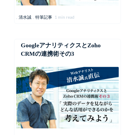
,
清水誠
,
特筆記事
1 min read
GoogleアナリティクスとZoho
CRMの連携術その3