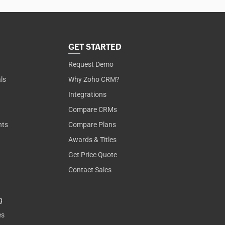
GET STARTED
Request Demo
als
Why Zoho CRM?
Integrations
Compare CRMs
nts
Compare Plans
Awards & Titles
Get Price Quote
Contact Sales
g
es