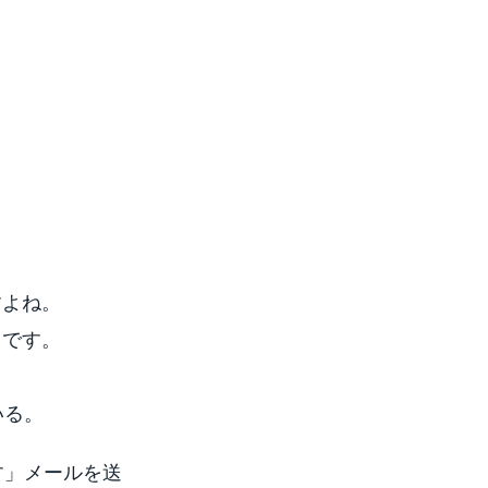
すよね。
とです。
いる。
す」メールを送