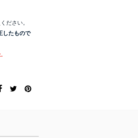
。
照ください。
正したもので
.