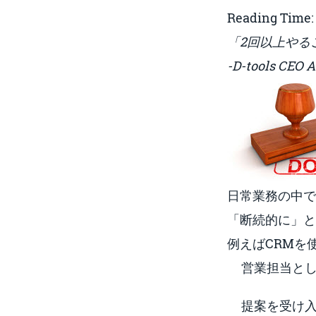
Reading Time
「2回以上やる
-D-tools CEO 
日常業務の中で
「断続的に」と
例えばCRMを
営業担当と
提案を受け