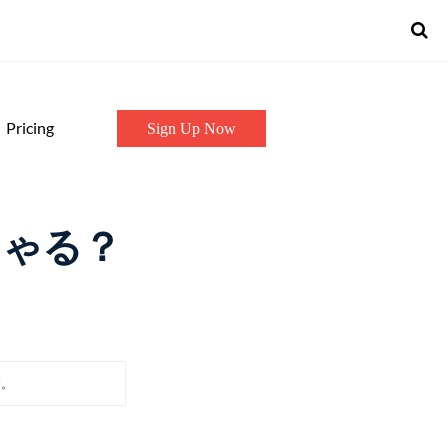
Pricing
Sign Up Now
しゃる？
♪
す。