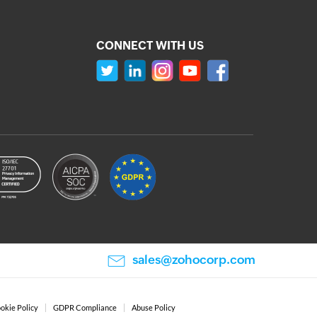
CONNECT WITH US
sales@zohocorp.com
okie Policy
GDPR Compliance
Abuse Policy