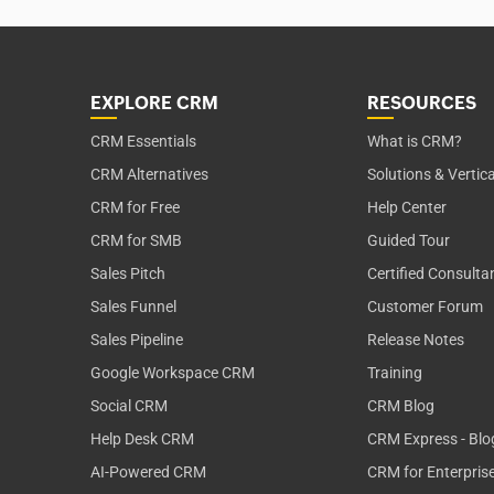
EXPLORE CRM
RESOURCES
CRM Essentials
What is CRM?
CRM Alternatives
Solutions & Vertic
CRM for Free
Help Center
CRM for SMB
Guided Tour
Sales Pitch
Certified Consulta
Sales Funnel
Customer Forum
Sales Pipeline
Release Notes
Google Workspace CRM
Training
Social CRM
CRM Blog
Help Desk CRM
CRM Express - Blo
AI-Powered CRM
CRM for Enterpris