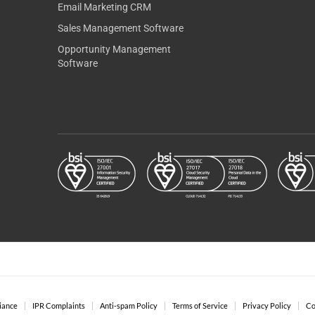
Email Marketing CRM
Sales Management Software
Opportunity Management
Software
iance
IPR Complaints
Anti-spam Policy
Terms of Service
Privacy Policy
Co