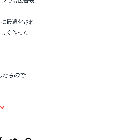
プランでも広告表
ン用に最適化され
新しく作った
したもので
ce