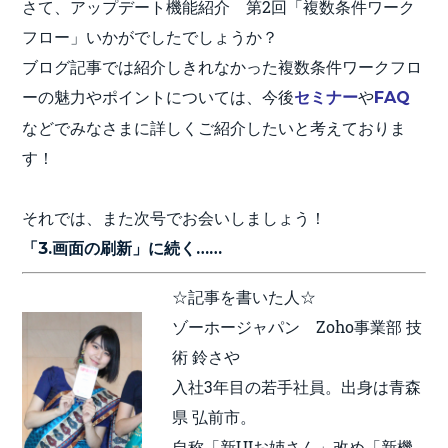
さて、アップデート機能紹介 第2回「複数条件ワーク
フロー」いかがでしたでしょうか？
ブログ記事では紹介しきれなかった複数条件ワークフロ
ーの魅力やポイントについては、今後
や
セミナー
FAQ
などでみなさまに詳しくご紹介したいと考えておりま
す！
それでは、また次号でお会いしましょう！
「3.画面の刷新」に続く……
☆記事を書いた人☆
ゾーホージャパン Zoho事業部 技
術 鈴さや
入社3年目の若手社員。出身は青森
県 弘前市。
自称「新UIお姉さん」改め「新機